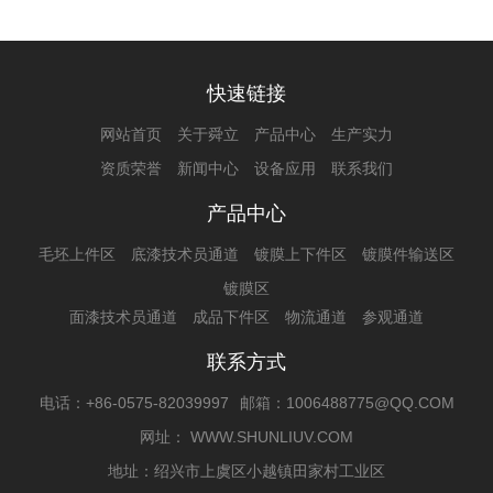
快速链接
网站首页
关于舜立
产品中心
生产实力
资质荣誉
新闻中心
设备应用
联系我们
产品中心
毛坯上件区
底漆技术员通道
镀膜上下件区
镀膜件输送区
镀膜区
面漆技术员通道
成品下件区
物流通道
参观通道
联系方式
电话：+86-0575-82039997
邮箱：1006488775@QQ.COM
网址： WWW.SHUNLIUV.COM
地址：绍兴市上虞区小越镇田家村工业区