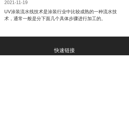
2021-12-28
UV涂装流水线生产，相对来讲，每个步骤的分工是比较明
确的，同其他的人工涂层相比，效率可以提高数倍，在众多
不同的UV涂装流水线中，相关的单位要如何进行有序的管
理
UV涂装流水线工艺设计的原则
2021-12-10
UV涂装流水线​作为一种涂装生产流水技术，工艺设计可以
体现出涂装生产线的档次水平，并能决定工件的成本和实用
性
UV涂装流水线的生产步骤
2021-11-19
UV涂装流水线​技术是涂装行业中比较成熟的一种流水技