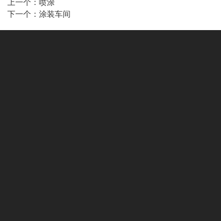
上一个：
喷涂
下一个：
涂装车间
快速链接
网站首页
关于舜立
产品中心
生产实力
资质荣誉
新闻中心
设备应用
联系我们
毛坯上件区
底漆技术员通道
镀膜上下件区
镀膜
镀膜区
面漆技术员通道
成品下件区
物流通道
参观
电话：+86-0575-82039997
邮箱：1006488775@Q
网址： WWW.SHUNLIUV.COM