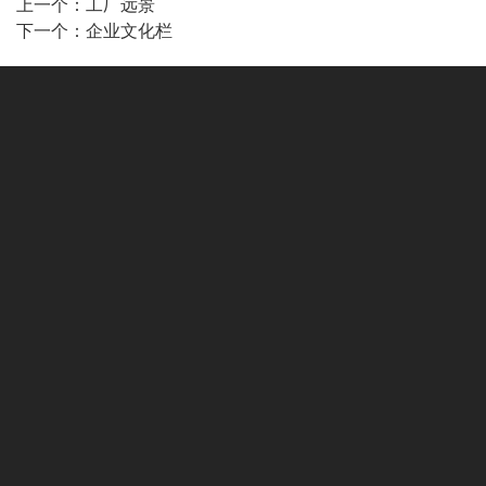
上一个：
工厂远景
下一个：
企业文化栏
快速链接
网站首页
关于舜立
产品中心
生产实力
资质荣誉
新闻中心
设备应用
联系我们
毛坯上件区
底漆技术员通道
镀膜上下件区
镀膜
镀膜区
面漆技术员通道
成品下件区
物流通道
参观
电话：+86-0575-82039997
邮箱：1006488775@Q
网址： WWW.SHUNLIUV.COM